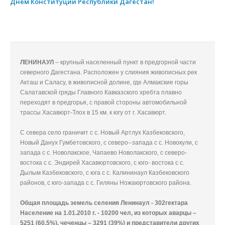
Днем Конституции Республики Дагестан!
ЛЕНИНАУЛ
– крупный населенный пункт в предгорной части
северного Дагестана. Расположен у слияния живописных рек
Акташ и Саласу, в живописной долине, где Алмакские горы
Салатавской гряды Главного Кавказского хребта плавно
переходят в предгорья, с правой стороны автомобильной
трассы Хасавюрт-Тлох в 15 км. к югу от г. Хасавюрт.
C cевера село граничит с с. Новый Артлух Казбековского,
Новый Данух Гумбетовского, с северо--запада с с. Новокули, с
запада с с. Новолакское, Чапаево Новолакского, с северо-
востока с с. Эндирей Хасавюртовского, с юго- востока с с.
Дылым Казбековского, с юга с с. Калининаул Казбековского
районов, с юго-запада с с. Гиляны Ножаюртовского района.
Общая площадь земель селения Ленинаул - 302гектара
Население на 1.01.2010 г. - 10200 чел, из которых аварцы –
5251 (60,5%), чеченцы – 3291 (39%) и представители других