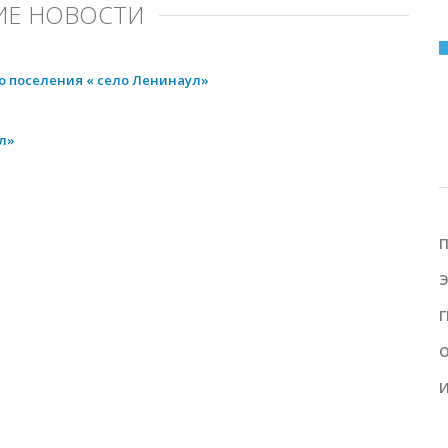
Е НОВОСТИ
о поселения « село Ленинаул»
л»
Г