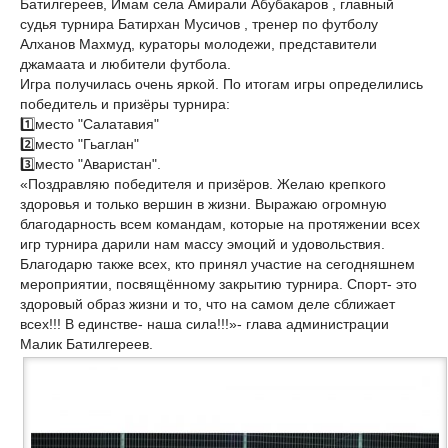
Батилгереев, Имам села Амирали Абубакаров , главный
судья турнира Батирхан Мусичов , тренер по футболу
Алханов Махмуд, кураторы молодежи, представители
джамаата и любители футбола.
Игра получилась очень яркой. По итогам игры определились
победитель и призёры турнира:
1️⃣место "Салатавия"
2️⃣место "Гьаглан"
3️⃣место "Аваристан".
«Поздравляю победителя и призёров. Желаю крепкого
здоровья и только вершин в жизни. Выражаю огромную
благодарность всем командам, которые на протяжении всех
игр турнира дарили нам массу эмоций и удовольствия.
Благодарю также всех, кто принял участие на сегодняшнем
мероприятии, посвящённому закрытию турнира. Спорт- это
здоровый образ жизни и то, что на самом деле сближает
всех!!! В единстве- наша сила!!!»- глава администрации
Малик Батилгереев.