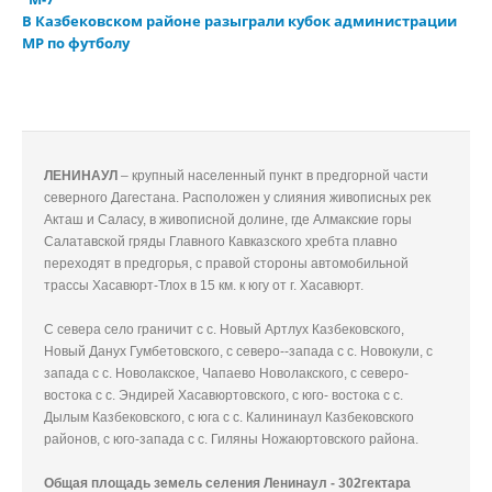
В Казбековском районе разыграли кубок администрации
МР по футболу
ЛЕНИНАУЛ
– крупный населенный пункт в предгорной части
северного Дагестана. Расположен у слияния живописных рек
Акташ и Саласу, в живописной долине, где Алмакские горы
Салатавской гряды Главного Кавказского хребта плавно
переходят в предгорья, с правой стороны автомобильной
трассы Хасавюрт-Тлох в 15 км. к югу от г. Хасавюрт.
C cевера село граничит с с. Новый Артлух Казбековского,
Новый Данух Гумбетовского, с северо--запада с с. Новокули, с
запада с с. Новолакское, Чапаево Новолакского, с северо-
востока с с. Эндирей Хасавюртовского, с юго- востока с с.
Дылым Казбековского, с юга с с. Калининаул Казбековского
районов, с юго-запада с с. Гиляны Ножаюртовского района.
Общая площадь земель селения Ленинаул - 302гектара